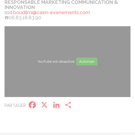
RESPONSABLE MARKETING COMMUNICATION &
INNOVATION
📧
d.boudilmi@caen-evenements.com
☎️06.83.18.83.90
YouTube est désactivé.
Autoriser
Facebook
X
LinkedIn
Partager
PARTAGER