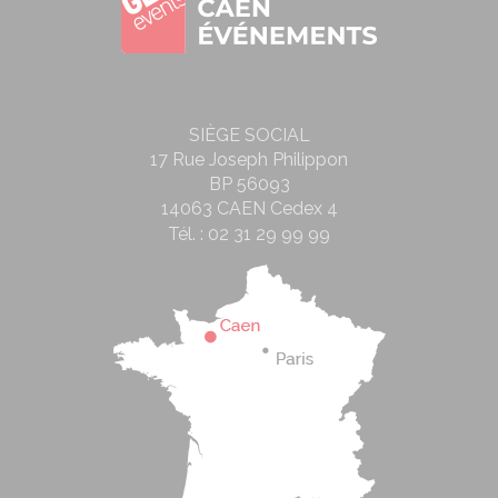
SIÈGE SOCIAL
17 Rue Joseph Philippon
BP 56093
14063 CAEN Cedex 4
Tél. :
02 31 29 99 99