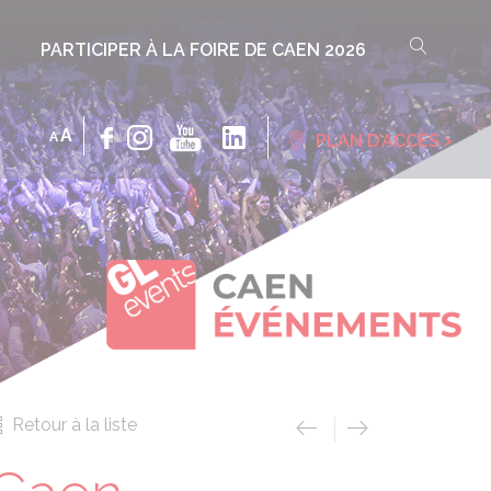
PARTICIPER À LA FOIRE DE CAEN 2026
INCREASE
DECREASE
A
›
A
PLAN D’ACCÈS
FONT
FONT
SIZE.
SIZE.
Retour à la liste