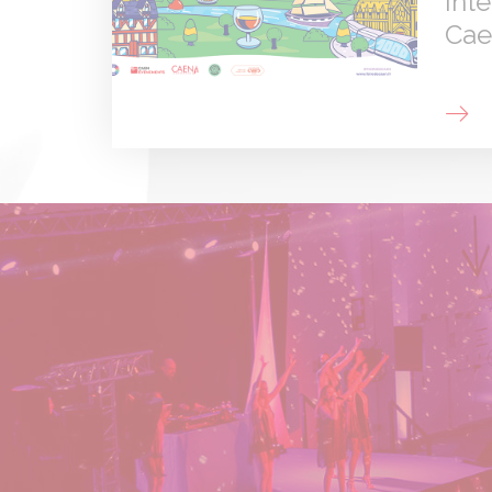
Int
Cae