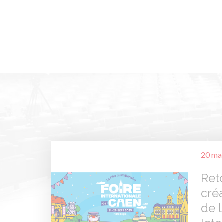
20 ma
Ret
créa
de l