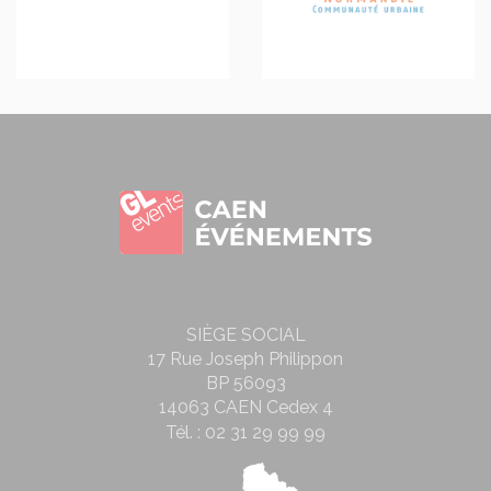
Panneau de gestion des cookies
SIÈGE SOCIAL
17 Rue Joseph Philippon
BP 56093
14063 CAEN Cedex 4
Tél. :
02 31 29 99 99