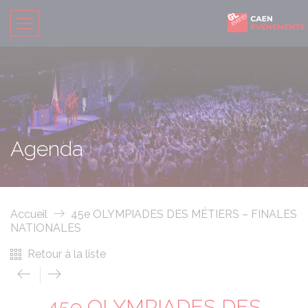
Agenda
Accueil
45e OLYMPIADES DES MÉTIERS – FINALES
NATIONALES
Retour à la liste
45e OLYMPIADES DES