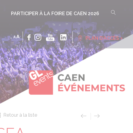
PARTICIPER À LA FOIRE DE CAEN 2026
INCREASE
DECREASE
A
›
A
PLAN D’ACCÈS
FONT
FONT
SIZE.
SIZE.
Retour à la liste