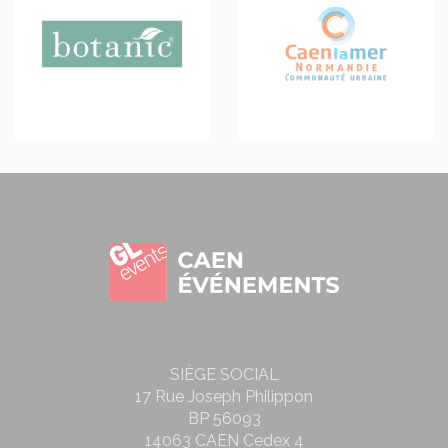
SIÈGE SOCIAL
17 Rue Joseph Philippon
BP 56093
14063 CAEN Cedex 4