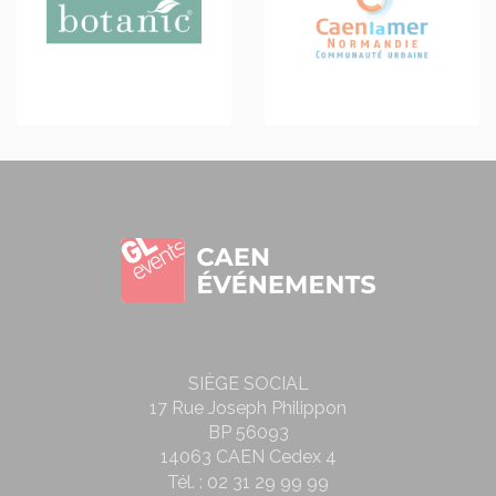
SIÈGE SOCIAL
17 Rue Joseph Philippon
BP 56093
14063 CAEN Cedex 4
Tél. :
02 31 29 99 99