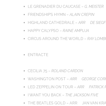
LE GRENADIER DU CAUCASE –
G. MEISTER
FRIENDSHIP’S HYMN –
ALAIN CREPIN
HIGHLAND CATHEDRALE –
ARR
DE SIEG
HAPPY CALYPSO –
RAINE AMPUJA
CIRCUS AROUND THE WORLD –
RAY LOMB
ENTRACTE
CECILIA 75 –
ROLAND CARDON
WASHINGTON POST –
ARR GEORGE COR
LED ZEPPELIN ON TOUR –
ARR
PATRICK 
I WANT YOU BACK –
THE JACKSON FIVE
THE BEATLES GOLD – ARR
JAN VAN K