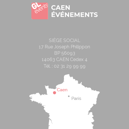
SIÈGE SOCIAL
17 Rue Joseph Philippon
BP 56093
14063 CAEN Cedex 4
Tél. :
02 31 29 99 99