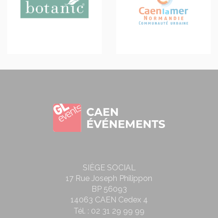
SIÈGE SOCIAL
17 Rue Joseph Philippon
BP 56093
14063 CAEN Cedex 4
Tél. :
02 31 29 99 99