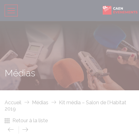
Médias
Accueil
Médias
Kit média – Salon de l’Habitat
2019
Retour à la liste