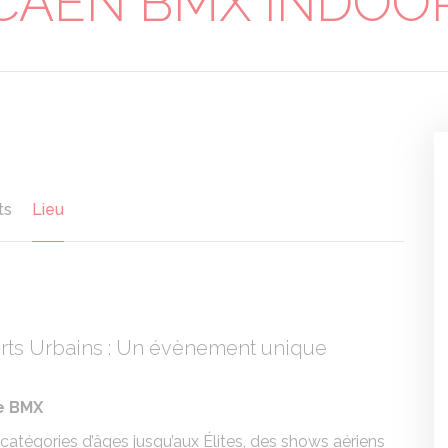
CAEN BMX INDOO
r
ts
Lieu
ts Urbains : Un évènement unique
de BMX
catégories d’âges jusqu’aux Élites, des shows aériens