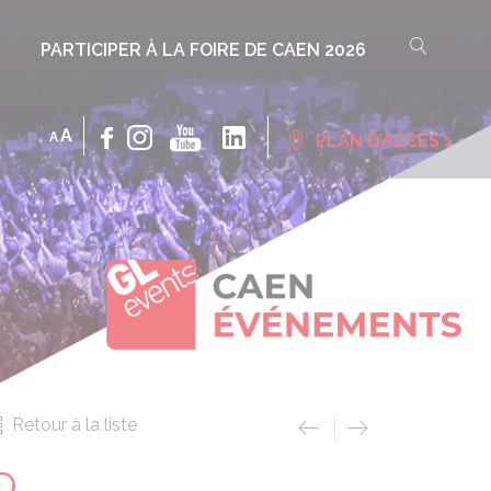
PARTICIPER À LA FOIRE DE CAEN 2026
INCREASE
DECREASE
A
›
A
PLAN D’ACCÈS
FONT
FONT
SIZE.
SIZE.
Retour à la liste